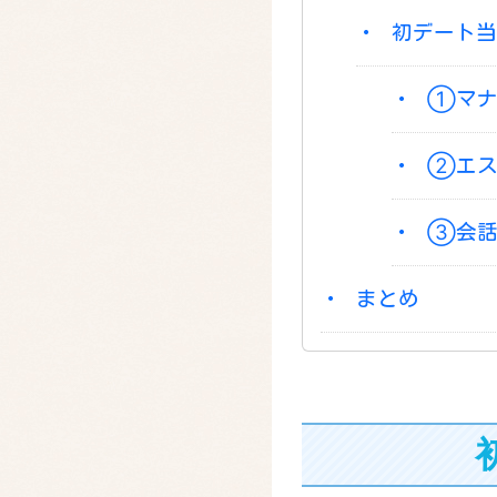
初デート当
①マナ
②エス
③会話
まとめ