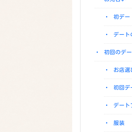
初デー
デート
初回のデー
お店選
初回デ
デート
服装