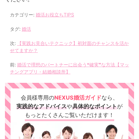
カテゴリー:
婚活お役立ちTIPS
タグ:
婚活
次:
【実践お見合いテクニック】初対面のチャンスを活か
せてますか？
前:
婚活で理想のパートナーに出会う❝確実❞な方法【マッ
チングアプリ・結婚相談所】
会員様専用の
NEXUS婚活ガイド
なら、
実践的なアドバイス
や
具体的なポイント
が
もっとたくさん
ご覧いただけます！